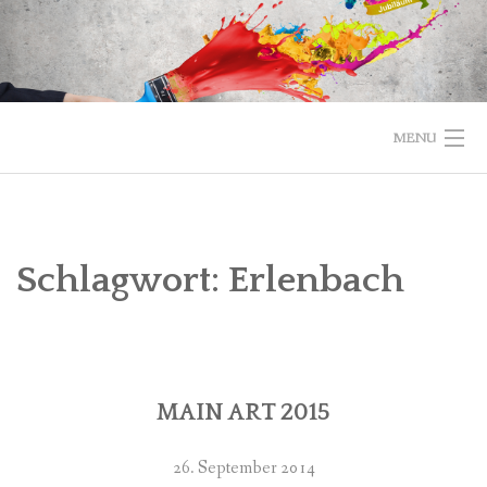
Skip
to
content
MENU
STARTSEITE
VEREIN
Schlagwort:
Erlenbach
KUNSTRAUM
FÜR MITGLIEDER
MAIN ART 2015
PARTNER
IMPRESSUM
26. September 2014