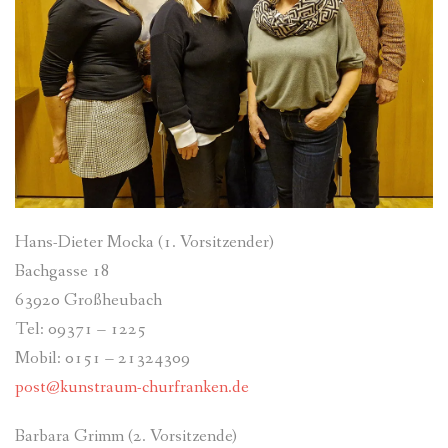
Hans-Dieter Mocka (1. Vorsitzender)
Bachgasse 18
63920 Großheubach
Tel: 09371 – 1225
Mobil: 0151 – 21324309
post@kunstraum-churfranken.de
Barbara Grimm (2. Vorsitzende)