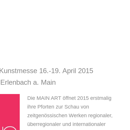
IEDER
PROGRAMM 2023
2022
IED WERDEN
GALERIE LÖW-HAUS
2021
E
GALERIE KUNSTRAUM
2020
NG
OFFENE ATELIERS
2019
ERBINDUNG UND SPENDENKONTO
2018
 Kunstmesse 16.-19. April 2015
2017
 Erlenbach a. Main
2016
2015
Die MAIN ART öffnet 2015 erstmalig
ihre Pforten zur Schau von
zeitgenössischen Werken regionaler,
überregionaler und internationaler