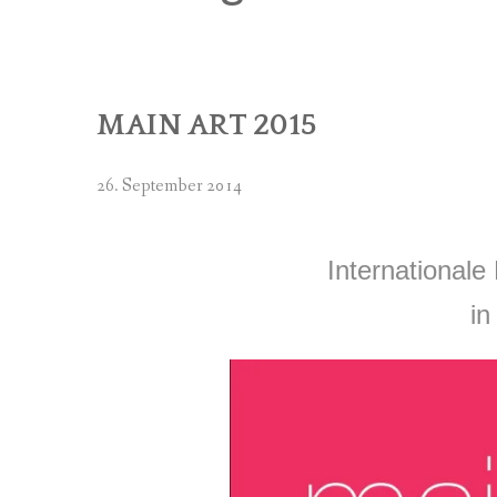
MITGL
PROGRAMM 
MITGL
PROGRAMM 
ZIEL
MAIN ART 2015
PROGRAMM 
SATZU
PROGRAMM 
26. September 2014
BANKV
PROGRAMM 
Internationale
PROGRAMM 
in
PROGRAMM 
PROGRAMM 