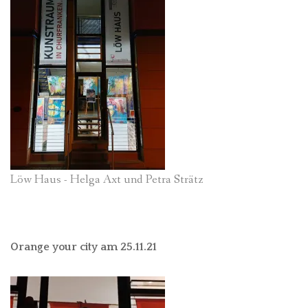
Löw Haus - Helga Axt und Petra Strätz
Orange your city am 25.11.21