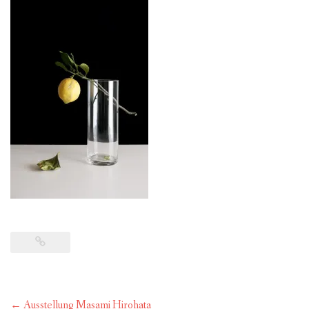
FÜR MITGLIEDER
PARTNER
IMPRESSUM
Post
←
Ausstellung Masami Hirohata