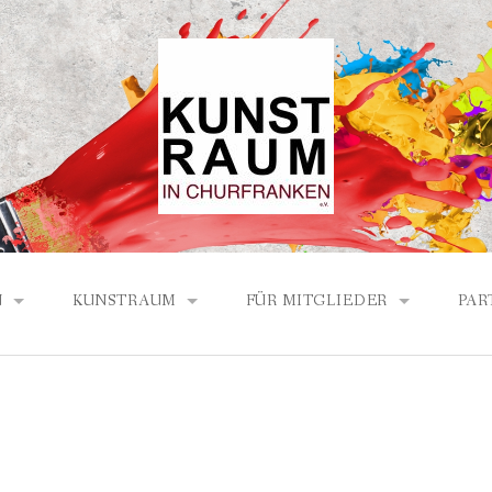
N
KUNSTRAUM
FÜR MITGLIEDER
PAR
ICHTE DES KUNSTRAUMS
PROGRAMM LÖW HAUS 2026
BERICHTE / PROTOKOLLE
ECH-PARTNER
PROGRAMM LÖW HAUS 2025
AND
PROGRAMM LÖW HAUS 2024