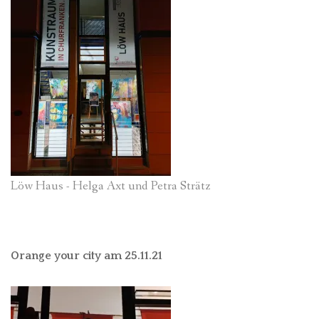
Löw Haus - Helga Axt und Petra Strätz
Orange your city am 25.11.21