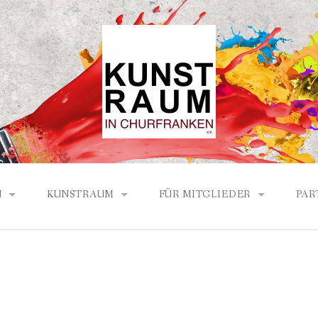
N
KUNSTRAUM
FÜR MITGLIEDER
PAR
ICHTE DES KUNSTRAUMS
PROGRAMM LÖW HAUS 2026
BERICHTE / PROTOKOLLE
ECH-PARTNER
PROGRAMM LÖW HAUS 2025
AND
PROGRAMM LÖW HAUS 2024