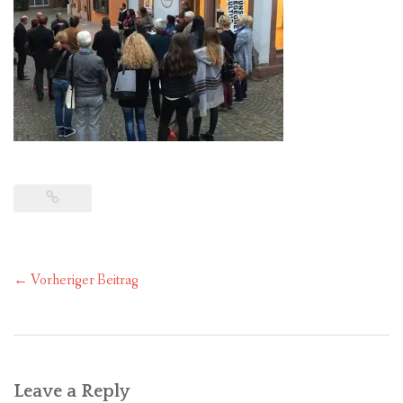
FÜR MITGLIEDER
PARTNER
IMPRESSUM
Post
←
Vorheriger Beitrag
navigation
Leave a Reply