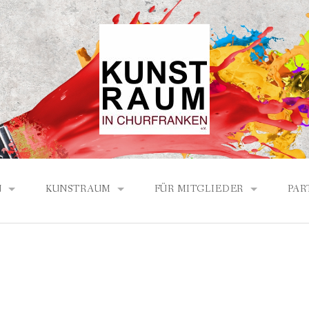
N
KUNSTRAUM
FÜR MITGLIEDER
PAR
ICHTE DES KUNSTRAUMS
PROGRAMM LÖW HAUS 2026
BERICHTE / PROTOKOLLE
ECH-PARTNER
PROGRAMM LÖW HAUS 2025
AND
PROGRAMM LÖW HAUS 2024