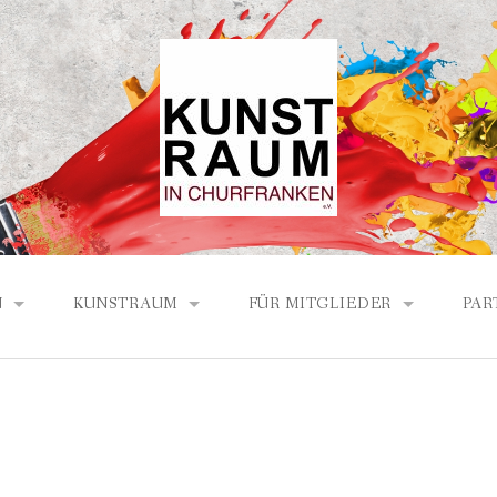
N
KUNSTRAUM
FÜR MITGLIEDER
PAR
ICHTE DES KUNSTRAUMS
PROGRAMM LÖW HAUS 2026
BERICHTE / PROTOKOLLE
ECH-PARTNER
PROGRAMM LÖW HAUS 2025
AND
PROGRAMM LÖW HAUS 2024