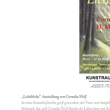
„Lichtblicke“ Ausstellung von Cornelia Wolf
In einer Künstlerfamilie groß geworden, der Vater war haupt
Schmuck, hat sich Cornelia Wolf bereits ihr Leben lang mit Ku