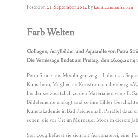
MITGL
PROGRAMM 
Posted on
21. September 2014
by
kunstraumchurfranken
MITGL
PROGRAMM 
Farb Welten
ZIEL
PROGRAMM 
SATZU
PROGRAMM 
Collagen, Acrylbilder und Aquarelle von Petra Strä
Die Vernissage findet am Freitag, den 26.09.2014 
BANKV
PROGRAMM 
PROGRAMM 
Petra Strätz aus Mömlingen zeigt ab dem 25. Sept
Künstlerin, Mitglied im Kunstraum.miltenberg e.V.,
PROGRAMM 
bei der sie zusätzlich zu den Materialien wie z.B
Bildelemente einfügt und so ihre Bilder Geschichten
PROGRAMM 
Kunstakademie in Bad Reichenhall. Parallel dazu s
sehen, die vor Ort im Murnauer Moos in diesem Jah
Seit 2004 befasst sie sich mit Acrylmalerei, eine T