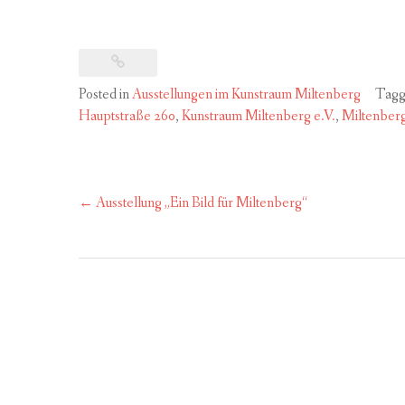
Posted in
Ausstellungen im Kunstraum Miltenberg
Tag
Hauptstraße 260
,
Kunstraum Miltenberg e.V.
,
Miltenber
Post
←
Ausstellung „Ein Bild für Miltenberg“
navigation