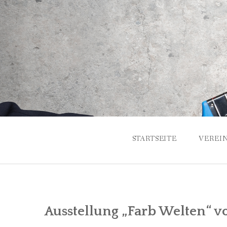
Skip
to
content
STARTSEITE
VEREI
GESCH
ANSPR
Ausstellung „Farb Welten“ vo
VORST