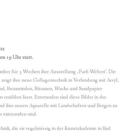
IEDER
PROGRAMM 2023
2022
IED WERDEN
GALERIE LÖW-HAUS
2021
E
GALERIE KUNSTRAUM
2020
NG
OFFENE ATELIERS
2019
tz
um 19 Uhr statt.
ERBINDUNG UND SPENDENKONTO
2018
2017
ember für 3 Wochen ihre Ausstellung „Farb Welten“. Die
 zeigt ihre neue Collagentechnik in Verbindung mit Acryl,
2016
. Sand, Baumrinden, Bitumen, Wachs und Sandpapier
 erzählen lässt. Entstanden sind diese Bilder in der
2015
ind ihre neuen Aquarelle mit Landschaften und Bergen zu
r entstanden sind.
echnik, die sie regelmässig in der Kunstakademie in Bad