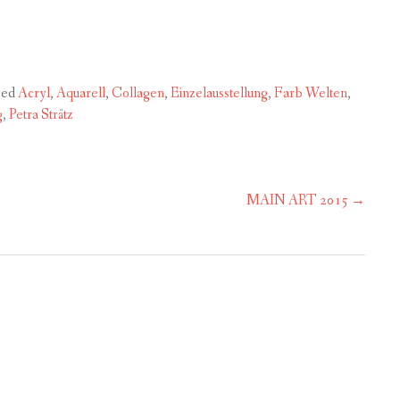
ged
Acryl
,
Aquarell
,
Collagen
,
Einzelausstellung
,
Farb Welten
,
g
,
Petra Strätz
MAIN ART 2015
→