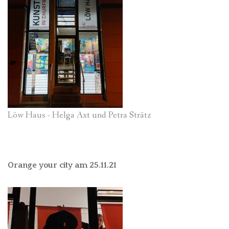
Löw Haus - Helga Axt und Petra Strätz
Orange your city am 25.11.21