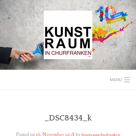
Skip
to
content
MENU
STARTSEITE
VEREIN
_DSC8434_k
KUNSTRAUM
Posted on
26. November 2018
by
kunstraumchurfranken