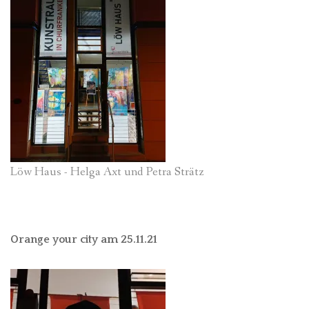
Löw Haus - Helga Axt und Petra Strätz
Orange your city am 25.11.21