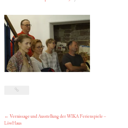
FÜR MITGLIEDER
PARTNER
IMPRESSUM
Post
←
Vernissage und Ausstellung der WIKA Ferienspiele –
navigation
LöwHaus