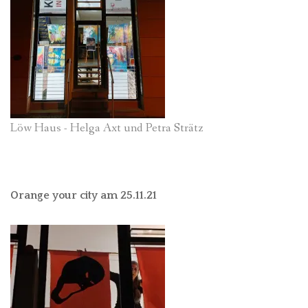
Löw Haus - Helga Axt und Petra Strätz
Orange your city am 25.11.21