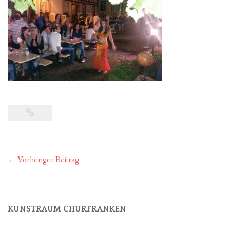
FÜR MITGLIEDER
PARTNER
IMPRESSUM
Post
←
Vorheriger Beitrag
navigation
KUNSTRAUM CHURFRANKEN