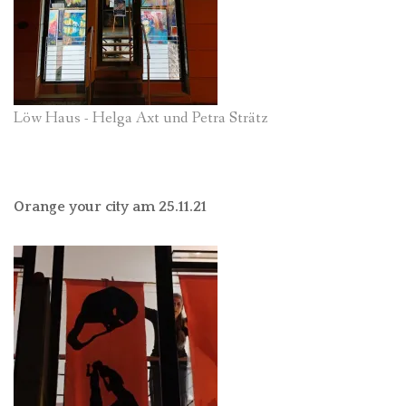
Löw Haus - Helga Axt und Petra Strätz
Orange your city am 25.11.21