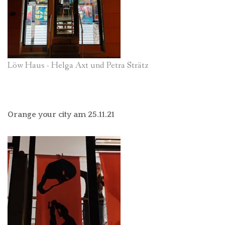
Löw Haus - Helga Axt und Petra Strätz
Orange your city am 25.11.21