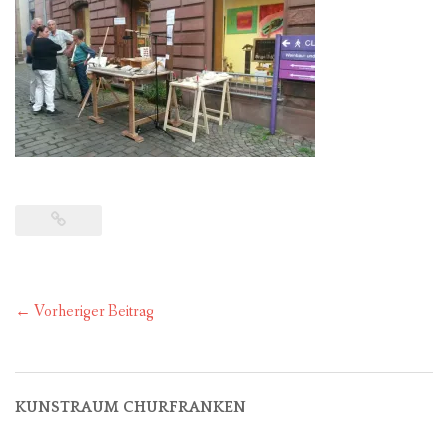
FÜR MITGLIEDER
PARTNER
IMPRESSUM
Post
←
Vorheriger Beitrag
navigation
KUNSTRAUM CHURFRANKEN