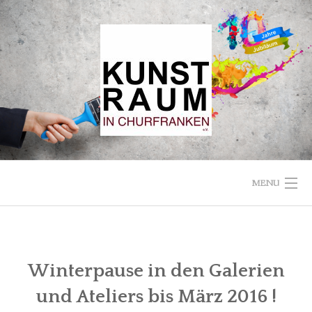
Skip
to
content
MENU
STARTSEITE
VEREIN
Winterpause in den Galerien
und Ateliers bis März 2016 !
KUNSTRAUM