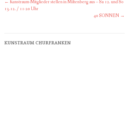
Post
←
Kunstraum-Mitglieder stellen in Miltenberg aus – Sa 12. und So
navigation
13.12. / 11-20 Uhr
40 SONNEN
→
KUNSTRAUM CHURFRANKEN