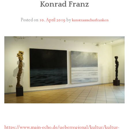
Konrad Franz
FÜR MITGLIEDER
Posted on
10. April 2019
by
kunstraumchurfranken
PARTNER
IMPRESSUM
https://www.main-echo.de/ueberregional/kultur/kultur-