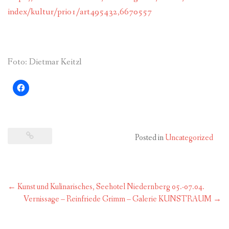
index/kultur/prio1/art495432,6670557
Foto: Dietmar Keitzl
Posted in
Uncategorized
Post
←
Kunst und Kulinarisches, Seehotel Niedernberg 05.-07.04.
navigation
Vernissage – Reinfriede Grimm – Galerie KUNSTRAUM
→