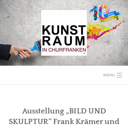
Skip
to
content
MENU
STARTSEITE
VEREIN
Ausstellung „BILD UND
SKULPTUR“ Frank Krämer und
KUNSTRAUM