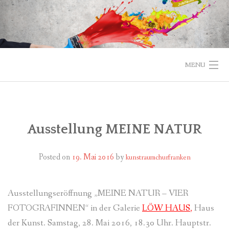
Skip
to
content
MENU
STARTSEITE
VEREIN
Ausstellung MEINE NATUR
KUNSTRAUM
Posted on
19. Mai 2016
by
kunstraumchurfranken
FÜR MITGLIEDER
Ausstellungseröffnung „MEINE NATUR – VIER
PARTNER
FOTOGRAFINNEN“ in der Galerie
LÖW HAUS
,
Haus
IMPRESSUM
der Kunst. Samstag, 28. Mai 2016, 18.30 Uhr. Hauptstr.