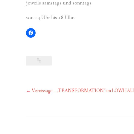
jeweils samstags und sonntags
von 14 Uhr bis 18 Uhr.
Post
←
Vernissage – „TRANSFORMATION“ im LÖWHAUS 
navigation