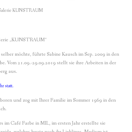
 – Galerie KUNSTRAUM
r Galerie „KUNSTRAUM“
elber möchte, führte Sabine Kausch im Sep. 2009 in den
. Vom 21.09.-29.09.2019 stellt sie ihre Arbeiten in der
erg aus.
r statt.
oren und zog mit Ihrer Familie im Sommer 1969 in den
ch.
im Café Farbe in MIL, im ersten Jahr erstellte sie
reide, welches heute noch ihr Lieblings- Medium ist.