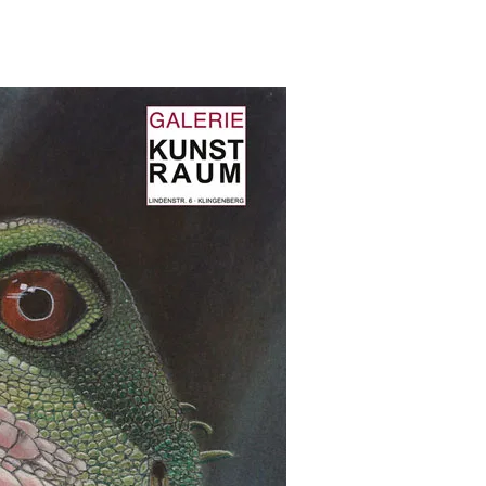
IEDER
PROGRAMM 2023
2022
IED WERDEN
GALERIE LÖW-HAUS
2021
E
GALERIE KUNSTRAUM
2020
NG
OFFENE ATELIERS
2019
ERBINDUNG UND SPENDENKONTO
2018
2017
2016
2015