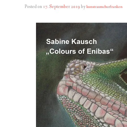
MITGL
PROGRAMM 
Posted on
17. September 2019
by
kunstraumchurfranken
MITGL
PROGRAMM 
ZIEL
PROGRAMM 
SATZU
PROGRAMM 
BANKV
PROGRAMM 
PROGRAMM 
PROGRAMM 
PROGRAMM 