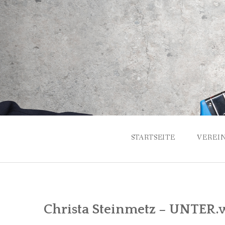
Skip
to
content
STARTSEITE
VEREI
GESCH
ANSPR
Christa Steinmetz – UNTER.
VORST