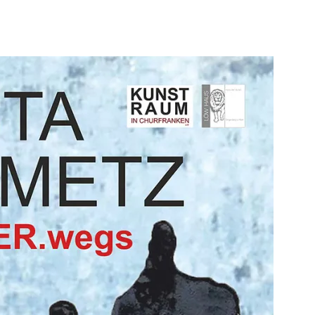
IEDER
PROGRAMM 2023
2022
IED WERDEN
GALERIE LÖW-HAUS
2021
E
GALERIE KUNSTRAUM
2020
NG
OFFENE ATELIERS
2019
ERBINDUNG UND SPENDENKONTO
2018
2017
2016
2015