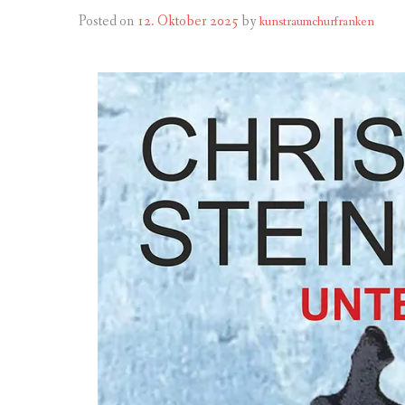
MITGL
PROGRAMM 
Posted on
12. Oktober 2025
by
kunstraumchurfranken
MITGL
PROGRAMM 
ZIEL
PROGRAMM 
SATZU
PROGRAMM 
BANKV
PROGRAMM 
PROGRAMM 
PROGRAMM 
PROGRAMM 