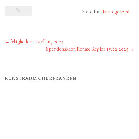
Posted in
Uncategorized
Post
←
Mitgliederausstellung 2024
navigation
Spendenaktion Renate Kegler 15.02.2025
→
KUNSTRAUM CHURFRANKEN