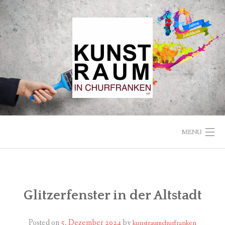
Skip
to
content
MENU
STARTSEITE
VEREIN
Glitzerfenster in der Altstadt
KUNSTRAUM
Posted on
5. Dezember 2024
by
kunstraumchurfranken