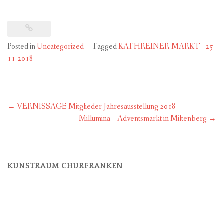
Posted in
Uncategorized
Tagged
KATHREINER-MARKT - 25-
11-2018
Post
←
VERNISSAGE Mitglieder-Jahresausstellung 2018
navigation
Millumina – Adventsmarkt in Miltenberg
→
KUNSTRAUM CHURFRANKEN