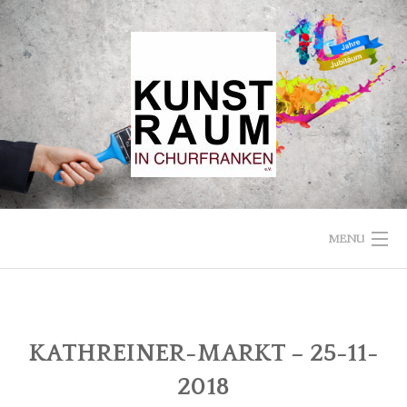
Skip
to
content
MENU
STARTSEITE
VEREIN
KATHREINER-MARKT – 25-11-
2018
KUNSTRAUM