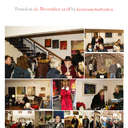
FÜR MITGLIEDER
Posted on
26. November 2018
by
kunstraumchurfranken
PARTNER
IMPRESSUM