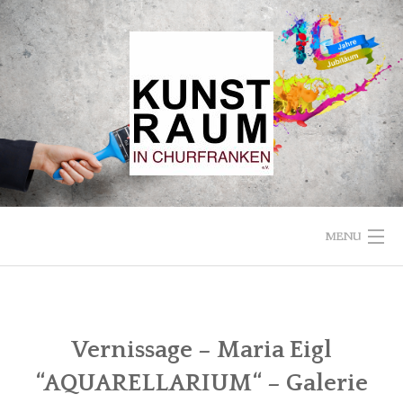
Skip
to
content
MENU
STARTSEITE
VEREIN
Vernissage – Maria Eigl
“AQUARELLARIUM“ – Galerie
KUNSTRAUM