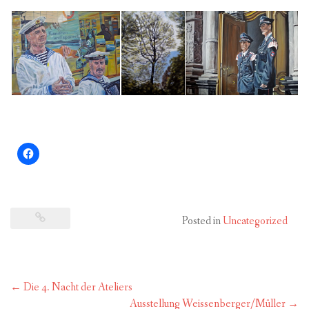
Posted in
Uncategorized
Post
←
Die 4. Nacht der Ateliers
navigation
Ausstellung Weissenberger/Müller
→