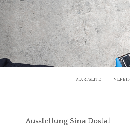
Skip
to
content
STARTSEITE
VEREI
GESCH
ANSPR
Ausstellung Sina Dostal
VORST