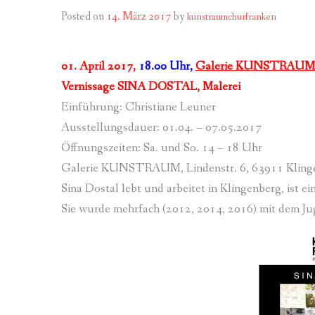
MITGL
PROGRAMM 
Posted on
14. März 2017
by
kunstraumchurfranken
MITGL
PROGRAMM 
01. April 2017,
18.00 Uhr,
Galerie KUNSTRAUM
ZIEL
PROGRAMM 
Vernissage SINA DOSTAL, Malerei
Einführung: Christiane Leuner
SATZU
PROGRAMM 
Ausstellungsdauer: 01.04. – 07.05.2017
BANKV
PROGRAMM 
Öffnungszeiten: Sa. und So. 14 – 18 Uhr
Galerie KUNSTRAUM, Lindenstr. 6, 63911 Kling
PROGRAMM 
Sina Dostal lebt und arbeitet in Klingenberg, ist 
PROGRAMM 
Sie wurde mehrfach (2012, 2014, 2016) mit dem Ju
PROGRAMM 