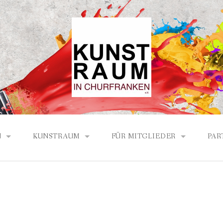
N
KUNSTRAUM
FÜR MITGLIEDER
PAR
ICHTE DES KUNSTRAUMS
PROGRAMM LÖW HAUS 2026
BERICHTE / PROTOKOLLE
ECH-PARTNER
PROGRAMM LÖW HAUS 2025
AND
PROGRAMM LÖW HAUS 2024