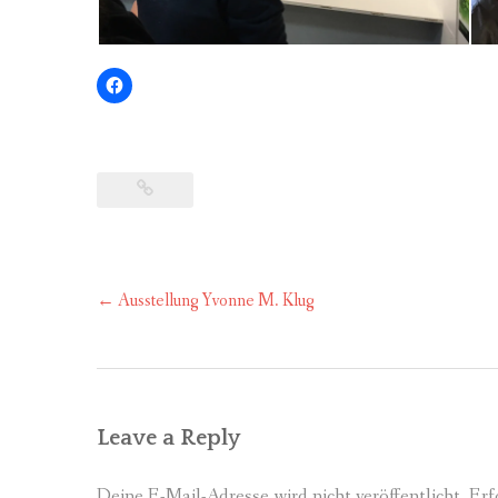
Post
←
Ausstellung Yvonne M. Klug
navigation
Leave a Reply
Deine E-Mail-Adresse wird nicht veröffentlicht.
Erf