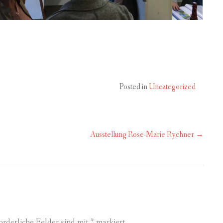
Posted in
Uncategorized
Ausstellung Rose-Marie Rychner
→
orderliche Felder sind mit
*
markiert