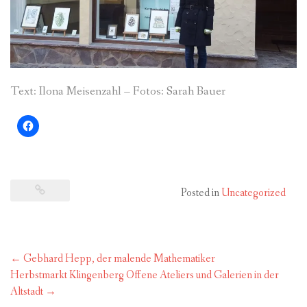
Text: Ilona Meisenzahl – Fotos: Sarah Bauer
Posted in
Uncategorized
Post
←
Gebhard Hepp, der malende Mathematiker
navigation
Herbstmarkt Klingenberg Offene Ateliers und Galerien in der
Altstadt
→